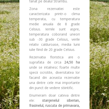
fanat pe dealul Strambu.
Zona rezervatiei este
caracterizata printr-o clima
temperata, cu temperatura
medie anuala de 8 grade
Celsius. Iernile sunt aspre,
temperatura coborand uneori
sub -30 grade Celsius, verile
relativ calduroase, media lunii
iulie fiind de 20 grade Celsius.
Rezervatia floristica are o
suprafata de circa
24,50 ha
unde se intalnesc foarte multe
specii ocrotite, diversitatea lor
facand din aceasta rezervatie
una dintre cele mai importante
din punct de vedere stiintific.
Enumeram doar cateva dintre
ele:
stanjenelul siberian,
frasinelul, ruscuta de primavara,