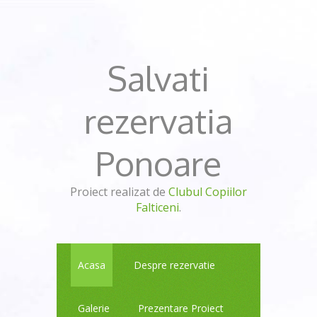
Salvati
rezervatia
Ponoare
Proiect realizat de
Clubul Copiilor
Falticeni
.
Acasa
Despre rezervatie
Galerie
Prezentare Proiect