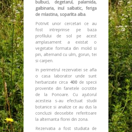
bulbuci, degetarul, palamida,
galbinaria, inul salbatic, feriga
de mlastina, soparlita alba
.
Potrivit unor cercetari ce au
fost intreprinse pe baza
profilului de sol pe acest
amplasament a existat o
vegetatie formata din molid si
pin, alternand cu ulm, gorun, tei
si carpen.
In perimetrul rezervatiei se afla
o casa laborator unde sunt
herbarizate circa
400
de specii
provenite din fanetele ocrotite
de la Ponoare. Cu ajutorul
acesteia s-au efectuat studii
botanice si analize ce au dus la
concluzii deosebite referitoare
la alternanta florei din zona.
Rezervatia a fost studiata de