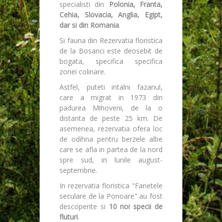
specialisti din
Polonia, Franta,
Cehia, Slovacia, Anglia, Egipt,
dar si din Romania
.
Si fauna din Rezervatia floristica
de la Bosanci este deosebit de
bogata, specifica specifica
zonei colinare.
Astfel, puteti intalni fazanul,
care a migrat in 1973 din
padurea Mihoveni, de la o
distanta de peste 25 km. De
asemenea, rezervatia ofera loc
de odihna pentru berzele albe
care se afla in partea de la nord
spre sud, in lunile august-
septembrie.
In rezervatia floristica "Fanetele
seculare de la Ponoare" au fost
descoperite si
10 noi specii de
fluturi
.