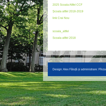
2025 Scoala Altfel CCF
Școala altfel 2018-2019
link Crai Nou
scoala_altfel
Scoala altfel 2018
Design:
Alex Făluță
și administrare: Pînza