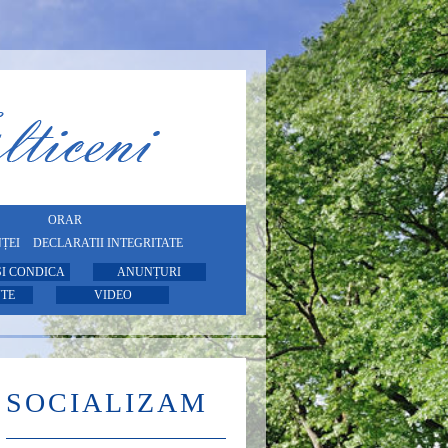
ORAR
ȚEI
DECLARATII INTEGRITATE
SI CONDICA
ANUNȚURI
TE
VIDEO
SOCIALIZAM