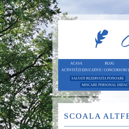
ACASA
BLOG
ACTIVITĂȚI EDUCATIVE / CONCURSURI
SALVATI REZERVATIA PONOARE
MISCARE PERSONAL DIDACTI
SCOALA ALTF