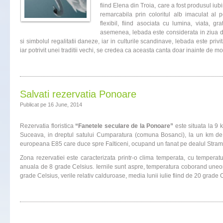
fiind Elena din Troia, care a fost produsul iubi
remarcabila prin coloritul alb imaculat al 
flexibil, fiind asociata cu lumina, viata, gra
asemenea, lebada este considerata in ziua d
si simbolul regalitatii daneze, iar in culturile scandinave, lebada este priv
iar potrivit unei traditii vechi, se credea ca aceasta canta doar inainte de m
Salvati rezervatia Ponoare
Publicat pe 16 June, 2014
Rezervatia floristica
“Fanetele seculare de la Ponoare”
este situata la 9
Suceava, in dreptul satului Cumparatura (comuna Bosanci), la un km d
europeana E85 care duce spre Falticeni, ocupand un fanat pe dealul Stram
Zona rezervatiei este caracterizata printr-o clima temperata, cu tempera
anuala de 8 grade Celsius. Iernile sunt aspre, temperatura coborand uneo
grade Celsius, verile relativ calduroase, media lunii iulie fiind de 20 grade 