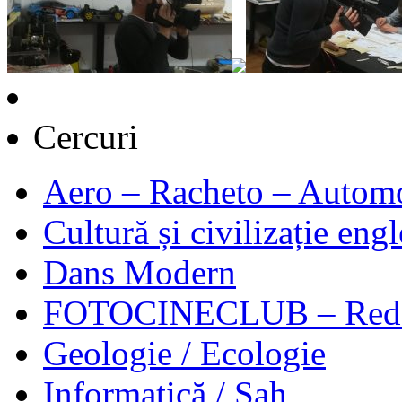
Cercuri
Aero – Racheto – Autom
Cultură și civilizație eng
Dans Modern
FOTOCINECLUB – Redacț
Geologie / Ecologie
Informatică / Șah