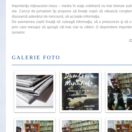
Importanţa mijloacelor mass – media în viaţa cotidiană nu mai trebuie subli
ele. Cercul de jurnalism îşi propune să înveţe copiii să citească conştient 
discearnă adevărul de minciună, să accepte informaţia.
De asemenea copiii învaţă să culeagă informaţia, să o prelucreze şi să o 
prin care mesajul să ajungă cât mai clar la cititori. O deprindere important
surselor.
C
GALERIE FOTO