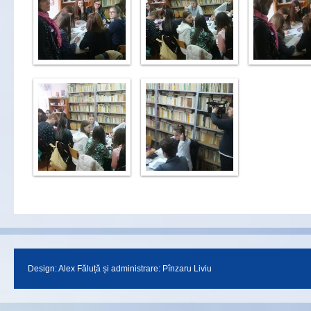
Design:
Alex Făluță
și administrare: Pînzaru Liviu